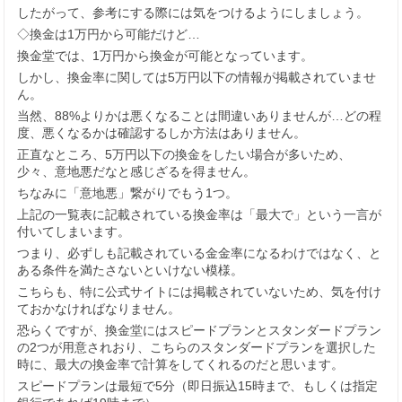
したがって、参考にする際には気をつけるようにしましょう。
◇換金は1万円から可能だけど…
換金堂では、1万円から換金が可能となっています。
しかし、換金率に関しては5万円以下の情報が掲載されていませ
ん。
当然、88%よりかは悪くなることは間違いありませんが…どの程
度、悪くなるかは確認するしか方法はありません。
正直なところ、5万円以下の換金をしたい場合が多いため、
少々、意地悪だなと感じざるを得ません。
ちなみに「意地悪」繋がりでもう1つ。
上記の一覧表に記載されている換金率は「最大で」という一言が
付いてしまいます。
つまり、必ずしも記載されている金金率になるわけではなく、と
ある条件を満たさないといけない模様。
こちらも、特に公式サイトには掲載されていないため、気を付け
ておかなければなりません。
恐らくですが、換金堂にはスピードプランとスタンダードプラン
の2つが用意されおり、こちらのスタンダードプランを選択した
時に、最大の換金率で計算をしてくれるのだと思います。
スピードプランは最短で5分（即日振込15時まで、もしくは指定