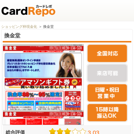
ショッピング枠現金化
換金堂
換金堂
3.03
総合評価