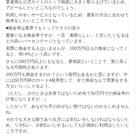
業者側も公式サイトのトップ画面に大きく取り上げているため、
アピールしたいところなのでしょう。
利用しやすいサービスとなっているため、通常の方法と合わせて
熟考をしたいところですね。
■換金率は業界でもトップクラスの良さ
重要になる換金率ですが、一言「素晴らしい」と言いたくなるほ
どの高いパーセンテージとなっています。
実際に換金する人はいませんが、100万円以上の換金になってく
ると、98.4%という高いです。
さらに200万円以上にもなると、要相談ということで、更に高く
なる可能性があります。
200万円も換金するのか？という疑問もあるかと思いますが、中
には50万円枠のカード4枚用意して、全て換金なんて荒業をする
方もいらっしゃるよう。
（ただし…そのときは合算ではないため全て50万円での換金率の
計算になりますが…）
したがって、あながち手の出せない額ではないのかもしれません
ね。
それでも大きな額であり次月には支払いをしなければならないた
め、リボ払い、分割払いにするにしても計画的に利用はしたいと
ころですが。