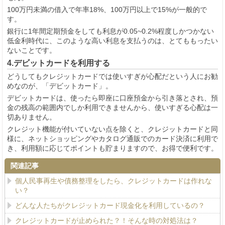
100万円未満の借入で年率18%、100万円以上で15%が一般的で
す。
銀行に1年間定期預金をしても利息が0.05~0.2%程度しかつかない
低金利時代に、このような高い利息を支払うのは、とてももったい
ないことです。
4.デビットカードを利用する
どうしてもクレジットカードでは使いすぎが心配だという人にお勧
めなのが、「デビットカード」。
デビットカードは、使ったら即座に口座預金から引き落とされ、預
金の残高の範囲内でしか利用できませんから、使いすぎる心配は一
切ありません。
クレジット機能が付いていない点を除くと、クレジットカードと同
様に、ネットショッピングやカタログ通販でのカード決済に利用で
き、利用額に応じてポイントも貯まりますので、お得で便利です。
関連記事
個人民事再生や債務整理をしたら、クレジットカードは作れな
い？
どんな人たちがクレジットカード現金化を利用しているの？
クレジットカードが止められた？！そんな時の対処法は？