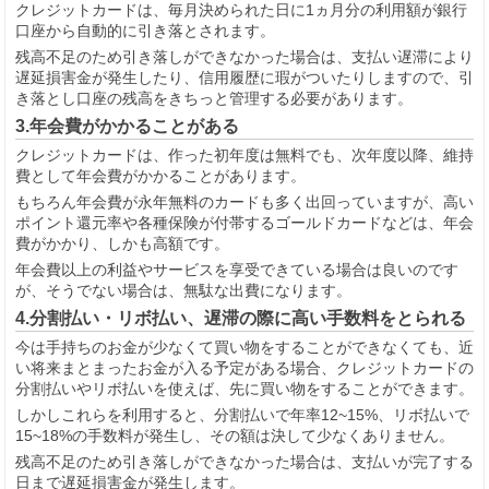
クレジットカードは、毎月決められた日に1ヵ月分の利用額が銀行
口座から自動的に引き落とされます。
残高不足のため引き落しができなかった場合は、支払い遅滞により
遅延損害金が発生したり、信用履歴に瑕がついたりしますので、引
き落とし口座の残高をきちっと管理する必要があります。
3.年会費がかかることがある
クレジットカードは、作った初年度は無料でも、次年度以降、維持
費として年会費がかかることがあります。
もちろん年会費が永年無料のカードも多く出回っていますが、高い
ポイント還元率や各種保険が付帯するゴールドカードなどは、年会
費がかかり、しかも高額です。
年会費以上の利益やサービスを享受できている場合は良いのです
が、そうでない場合は、無駄な出費になります。
4.分割払い・リボ払い、遅滞の際に高い手数料をとられる
今は手持ちのお金が少なくて買い物をすることができなくても、近
い将来まとまったお金が入る予定がある場合、クレジットカードの
分割払いやリボ払いを使えば、先に買い物をすることができます。
しかしこれらを利用すると、分割払いで年率12~15%、リボ払いで
15~18%の手数料が発生し、その額は決して少なくありません。
残高不足のため引き落しができなかった場合は、支払いが完了する
日まで遅延損害金が発生します。