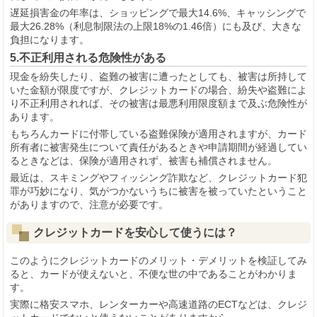
遅延損害金の年率は、ショッピングで最大14.6%、キャッシングで
最大26.28%（利息制限法の上限18%の1.46倍）にも及び、大きな
負担になります。
5.不正利用される危険性がある
現金を紛失したり、盗難の被害に遭ったとしても、被害は所持して
いた金額が限度ですが、クレジットカードの場合、紛失や盗難によ
り不正利用されれば、その被害は最悪利用限度額まで及ぶ危険性が
あります。
もちろんカードに付帯している盗難保険が適用されますが、カード
所有者に被害発生について責任があるときや申請期間が経過してい
るときなどは、保険が適用されず、被害も補償されません。
最近は、スキミングやフィッシング詐欺など、クレジットカード犯
罪が巧妙になり、気がつかないうちに被害を被っていたということ
がありますので、注意が必要です。
クレジットカードを安心して使うには？
このようにクレジットカードのメリット・デメリットを検証してみ
ると、カードが使えないと、不便な世の中であることがわかりま
す。
実際に格安スマホ、レンターカーや高速道路のECTなどは、クレジ