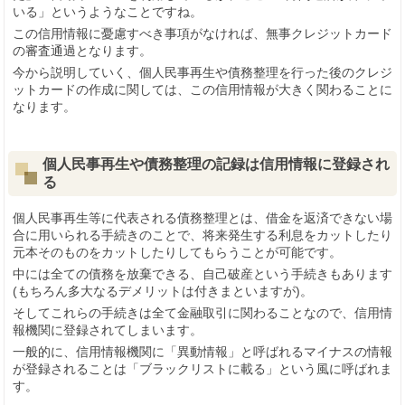
いる」というようなことですね。
この信用情報に憂慮すべき事項がなければ、無事クレジットカード
の審査通過となります。
今から説明していく、個人民事再生や債務整理を行った後のクレジ
ットカードの作成に関しては、この信用情報が大きく関わることに
なります。
個人民事再生や債務整理の記録は信用情報に登録され
る
個人民事再生等に代表される債務整理とは、借金を返済できない場
合に用いられる手続きのことで、将来発生する利息をカットしたり
元本そのものをカットしたりしてもらうことが可能です。
中には全ての債務を放棄できる、自己破産という手続きもあります
(もちろん多大なるデメリットは付きまといますが)。
そしてこれらの手続きは全て金融取引に関わることなので、信用情
報機関に登録されてしまいます。
一般的に、信用情報機関に「異動情報」と呼ばれるマイナスの情報
が登録されることは「ブラックリストに載る」という風に呼ばれま
す。