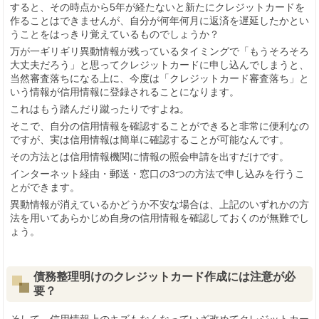
すると、その時点から5年が経たないと新たにクレジットカードを
作ることはできませんが、自分が何年何月に返済を遅延したかとい
うことをはっきり覚えているものでしょうか？
万が一ギリギリ異動情報が残っているタイミングで「もうそろそろ
大丈夫だろう」と思ってクレジットカードに申し込んでしまうと、
当然審査落ちになる上に、今度は「クレジットカード審査落ち」と
いう情報が信用情報に登録されることになります。
これはもう踏んだり蹴ったりですよね。
そこで、自分の信用情報を確認することができると非常に便利なの
ですが、実は信用情報は簡単に確認することが可能なんです。
その方法とは信用情報機関に情報の照会申請を出すだけです。
インターネット経由・郵送・窓口の3つの方法で申し込みを行うこ
とができます。
異動情報が消えているかどうか不安な場合は、上記のいずれかの方
法を用いてあらかじめ自身の信用情報を確認しておくのが無難でし
ょう。
債務整理明けのクレジットカード作成には注意が必
要？