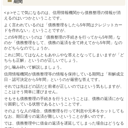
期間
<ｐ>そこで気になるのは、信用情報機関から債務整理の情報が消
えるのはいつかということです。
よく言われているのは「債務整理をしたら5年間はクレジットカー
ドを作れない」ということですが、
この5年間というのは「債務整理の手続きを行ってから5年間」な
のか「債務整理をして、債務の返済を全て終えてから5年間」なの
かどちらなのでしょうか。
これに関してはなんともあやふやな答えとなってしまいますが「ど
ちらも正解」というのが正しいでしょう。
少し噛み砕いて解説しましょう。
信用情報機関が債務整理等の情報を保持している期間は「和解成立
日・認可決定から5年間」というのが厳密な答えです。
それでは先ほどの話だと前者が正しいのではという気もしますが、
ことはそう簡単に運びません。
そもそも債務整理の手続きを行うということは、債務の返済にかな
り困窮している状態であるということです。
そのような人の場合、債務整理を行って利息や元本をカットしても
なお、期日通りの返済が難しいということが多いのです。
では、債務整理中に借金の返済を遅延してしまった場合はどうなる