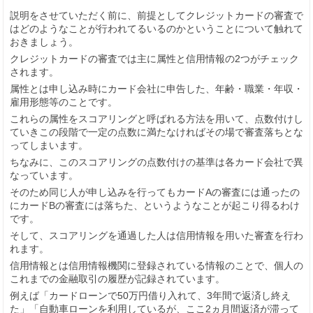
説明をさせていただく前に、前提としてクレジットカードの審査で
はどのようなことが行われてるいるのかということについて触れて
おきましょう。
クレジットカードの審査では主に属性と信用情報の2つがチェック
されます。
属性とは申し込み時にカード会社に申告した、年齢・職業・年収・
雇用形態等のことです。
これらの属性をスコアリングと呼ばれる方法を用いて、点数付けし
ていきこの段階で一定の点数に満たなければその場で審査落ちとな
ってしまいます。
ちなみに、このスコアリングの点数付けの基準は各カード会社で異
なっています。
そのため同じ人が申し込みを行ってもカードAの審査には通ったの
にカードBの審査には落ちた、というようなことが起こり得るわけ
です。
そして、スコアリングを通過した人は信用情報を用いた審査を行わ
れます。
信用情報とは信用情報機関に登録されている情報のことで、個人の
これまでの金融取引の履歴が記録されています。
例えば「カードローンで50万円借り入れて、3年間で返済し終え
た」「自動車ローンを利用しているが、ここ2ヵ月間返済が滞って