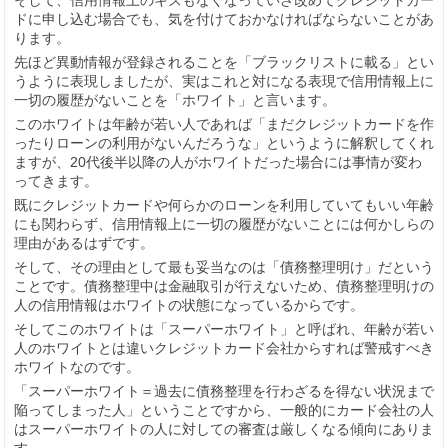
そして、信用情報上のキズもなくなっていざ改めてクレジットカー
ドに申し込む場合でも、気を付けておかなければならないことがあ
ります。
先ほど異動情報が登録されることを「ブラックリストに載る」とい
うように表現しましたが、実はこれと対になる表現で信用情報上に
一切の履歴がないことを「ホワイト」と言います。
このホワイトは年齢が若い人であれば「まだクレジットカードを作
ったりローンの利用がないんだろうな」というように解釈してくれ
ますが、20代後半以降の人がホワイトだった場合には事情が変わ
ってきます。
既にクレジットカードや何らかのローンを利用していてもいい年齢
にも関わらず、信用情報上に一切の履歴がないことには何かしらの
理由があるはずです。
そして、その理由として最も妥当なのは「債務整理明け」だという
ことです。債務整理中は金融取引が行えないため、債務整理明けの
人の信用情報はホワイトの状態になっているからです。
そしてこのホワイトは「スーパーホワイト」と呼ばれ、年齢が若い
人のホワイトとは違いクレジットカード会社からすれば警戒すべき
ホワイトなのです。
「スーパーホワイト＝過去に債務整理を行わざるを得ない状況まで
陥ってしまった人」ということですから、一般的にカード会社の人
はスーパーホワイトの人に対しての審査は厳しくなる傾向にありま