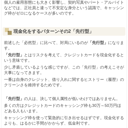
個人の雇用形態にも大きく影響し、契約写真やパート・アルバイト
などでは、正社員と違って不安定な身分という認識で、キャッシン
グ枠がゼロになるケースが多いのです。
現金化をするパターンその2
「先行型」
前述した「必然型」に比べて、対局にいるのが
「先行型」
になりま
す。
「先行型」
とはリスクを考えて、クレジットカードを現金化すると
いう意味です。
少し矛盾しているような感じですが、この「先行型」の考えこそが
大事になってきます。
一番は自身のクレジット、借り入れに関するヒストリー（履歴）の
クリーンさを維持するためです。
「先行型」
の人は、決して個人属性が低いわけではありません。
多くの方はクレジットカードのキャッシング枠も30万～50万円ほ
どある人もいます。
キャッシング枠を使って緊急的に引き出せるはずです。現金化する
よりも、はるかに手間がかからず、低金利です。