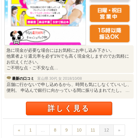
急に現金が必要な場合にはお気軽にお申し込み下さい。
他業者より還元率を必ず1%でも高く現金化しますのでお気軽に
お伝えください。
ご不明な点・ご不安な点…
最新の口コミ
富山県 30代 女 2018/10/08
店舗に行かないで申し込めるから、時間も気にしなくていいし、
便利。 申込んで銀行に向かっている間に振り込まれてたし。 …
詳しく見る
«
1
…
8
9
10
11
12
»