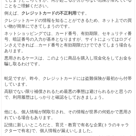
てしまうところですが、何が起こるか分からない危険が潜んでいる
ことをご理解ください。
例えば、
クレジットカードの不正利用
です。
クレジットカードの情報を知ることができるため、ネット上での買
い物が簡単にできてしまうのです。
ネットショッピングでは、カード番号、有効期限、セキュリティ番
号、暗証番号の入力が基本となりますが、サイトによってはログイ
ンさえできれば…カード番号と有効期限だけでできてしまう場合も
あります。
悪用されるケースは、このように商品を購入し現金化をしてお金を
騙し取るわけです。
蛇足ですが、昨今、クレジットカードには盗難保険が最初から付帯
しています。
高額でない限り補償されるため最悪の事態は避けられるかと思うの
で、利用履歴はしっかりと確認をしておきましょう。
他にも、個人情報が闇取引され、その情報が世界の何処かで悪用さ
れている場合もあります。
記憶に新しいところだと、育児・教育で有名な企業(トラのキャラ
クターで有名)で、個人情報が漏えいしました。