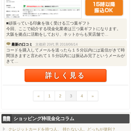
■頑張っている印象を強く受ける三つ葉ギフト
今回、ここで紹介する現金化業者は三つ葉ギフトになります。
大阪を拠点に活動をしており、ネットからも実店舗で…
最新の口コミ
京都府 20代 男 2018/06/14
コードを購入してメールを送ったら１５分以内には返信がきて時
間頂きますと言われて１５分以内には振込み完了というメールが
きて…
詳しく見る
«
1
2
3
4
»
ショッピング枠現金化コラム
クレジットカードを持つ人、 持たない人。どっちが便利？